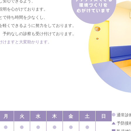
し安心できるよう、
説明を心がけております。
とで待ち時間を少なくし、
を軽くできるように努力をしております。
、予約なしの診察も受け付けております。
けけますと大変助かります。
通常診
月
火
水
木
金
土
日
予防接種（