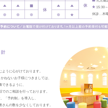
乳児健診（
休
15:30～
休
休診…木
、
むように心がけております。
りかねないお子様につきましては、
養できるように、
話でのご相談を行っております。
に、「予約制」を導入し、
者さんの数を少なくしております。