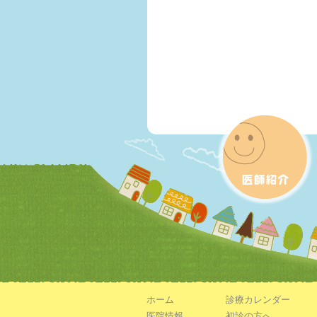
All
ホーム
診療カレンダー
Contetns
医院情報
初診の方へ