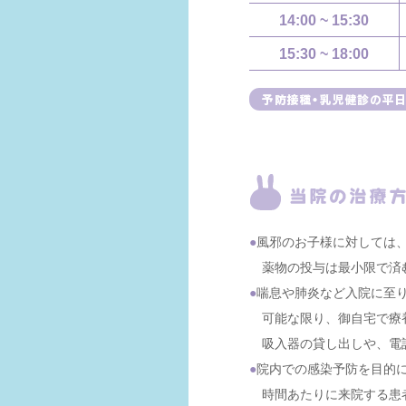
14:00 ~ 15:30
15:30 ~ 18:00
●
風邪のお子様に対しては
薬物の投与は最小限で済
●
喘息や肺炎など入院に至
可能な限り、御自宅で療
吸入器の貸し出しや、電
●
院内での感染予防を目的
時間あたりに来院する患